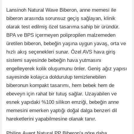
Lansinoh Natural Wave Biberon, anne memesi ile
biberon arasında sorunsuz geçiş sağlayan, klinik
olarak test edilmiş özel tasarıma sahip bir üründür.
BPA ve BPS içermeyen polipropilen malzemeden
üretilen biberon, bebeğin yaşına uygun yavaş, orta ve
hızlı akış seçenekleri sunar. Özel AVS hava giriş
sistemi sayesinde bebeğin hava yutmasını
engelleyerek kolik oluşumunu önler. Geniş ağız yapısı
sayesinde kolayca doldurulup temizlenebilen
biberonun kompakt tasarımı, hem bebek hem de
ebeveyn için rahat bir tutuş sağlar. Uzayabilen ve
esnek yapıdaki %100 silikon emziği, bebeğin anne
memesini emerken yaptığı doğal dalga benzeri dil
hareketlerini yapabilmesine olanak tanır.
Philips Avent Natural PP Biberon'a göre daha