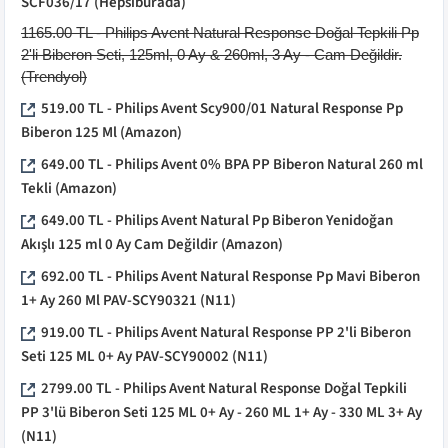
SCF036/17
(Hepsiburada)
1165.00
TL -
Philips Avent Natural Response Doğal Tepkili Pp
2'li Biberon Seti, 125ml, 0 Ay & 260ml, 3 Ay - Cam Değildir.
(
Trendyol
)
519.00
TL -
Philips Avent Scy900/01 Natural Response Pp
Biberon 125 Ml
(
Amazon
)
649.00
TL -
Philips Avent 0% BPA PP Biberon Natural 260 ml
Tekli
(
Amazon
)
649.00
TL -
Philips Avent Natural Pp Biberon Yenidoğan
Akışlı 125 ml 0 Ay Cam Değildir
(
Amazon
)
692.00
TL -
Philips Avent Natural Response Pp Mavi Biberon
1+ Ay 260 Ml PAV-SCY90321
(
N11
)
919.00
TL -
Philips Avent Natural Response PP 2'li Biberon
Seti 125 ML 0+ Ay PAV-SCY90002
(
N11
)
2799.00
TL -
Philips Avent Natural Response Doğal Tepkili
PP 3'lü Biberon Seti 125 ML 0+ Ay - 260 ML 1+ Ay - 330 ML 3+ Ay
(
N11
)