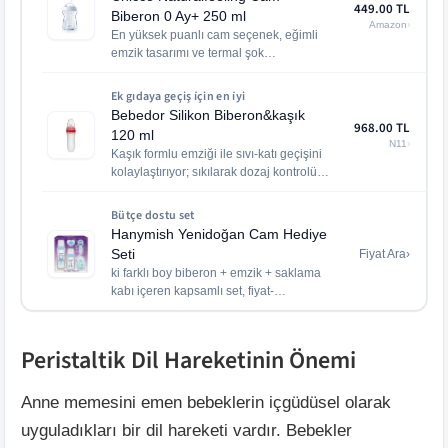
449.00
TL
Biberon 0 Ay+ 250 ml
Amazon
›
En yüksek puanlı cam seçenek, eğimli
emzik tasarımı ve termal şok
dayanıklılığı ile öne çıkıyor.
Ek gıdaya geçiş i̇çin en i̇yi
Bebedor Silikon Biberon&kaşık
968.00
TL
120 ml
N11
›
Kaşık formlu emziği ile sıvı-katı geçişini
kolaylaştırıyor; sıkılarak dozaj kontrolü
sağlıyor.
Bütçe dostu set
Hanymish Yenidoğan Cam Hediye
Seti
Fiyat Ara
›
ki farklı boy biberon + emzik + saklama
kabı içeren kapsamlı set, fiyat-
performans lideri.
Peristaltik Dil Hareketinin Önemi
Anne memesini emen bebeklerin içgüdüsel olarak
uyguladıkları bir dil hareketi vardır. Bebekler