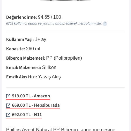
Değerlendirme:
94.65
/ 100
6303
kullanıcı puanı ve yorumu analiz edilerek hesaplanmıştır.
?
Kullanım Yaşı
:
1+ ay
Kapasite
:
260 ml
Biberon Malzemesi
:
PP (Polipropilen)
Emzik Malzemesi
:
Silikon
Emzik Akış Hızı
:
Yavaş Akış
519.00 TL - Amazon
669.00 TL - Hepsiburada
692.00 TL - N11
Philips Avent Natural PP Biberon, anne memesine