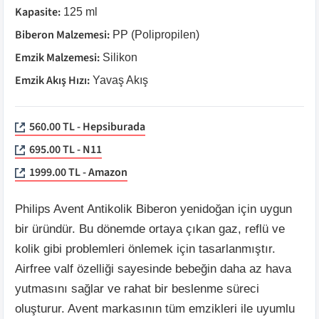
Kapasite
:
125 ml
Biberon Malzemesi
:
PP (Polipropilen)
Emzik Malzemesi
:
Silikon
Emzik Akış Hızı
:
Yavaş Akış
560.00 TL - Hepsiburada
695.00 TL - N11
1999.00 TL - Amazon
Philips Avent Antikolik Biberon yenidoğan için uygun
bir üründür. Bu dönemde ortaya çıkan gaz, reflü ve
kolik gibi problemleri önlemek için tasarlanmıştır.
Airfree valf özelliği sayesinde bebeğin daha az hava
yutmasını sağlar ve rahat bir beslenme süreci
oluşturur. Avent markasının tüm emzikleri ile uyumlu