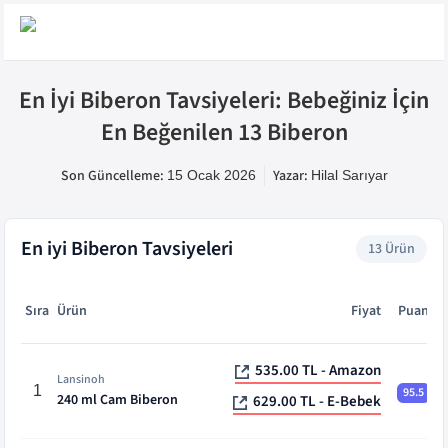
En İyi Biberon Tavsiyeleri: Bebeğiniz İçin
En Beğenilen 13 Biberon
Son Güncelleme:
Yazar:
15 Ocak 2026
Hilal
Sarıyar
En iyi
Biberon Tavsiyeleri
13
Ürün
Sıra
Ürün
Fiyat
Puan
En iyi
Biberon Tavsiyeleri
-
13
ürün karşılaştırması
535.00 TL - Amazon
Lansinoh
1
95.5
240 ml Cam Biberon
629.00 TL - E-Bebek