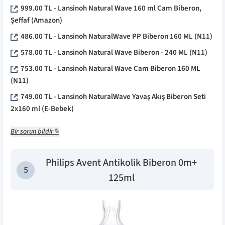
999.00
TL -
Lansinoh Natural Wave 160 ml Cam Biberon,
Şeffaf
(
Amazon
)
486.00
TL -
Lansinoh NaturalWave PP Biberon 160 ML
(
N11
)
578.00
TL -
Lansinoh Natural Wave Biberon - 240 ML
(
N11
)
753.00
TL -
Lansinoh Natural Wave Cam Biberon 160 ML
(
N11
)
749.00
TL -
Lansinoh NaturalWave Yavaş Akış Biberon Seti
2x160 ml
(
E-Bebek
)
Bir sorun bildir✎
Philips Avent Antikolik Biberon 0m+
5
125ml