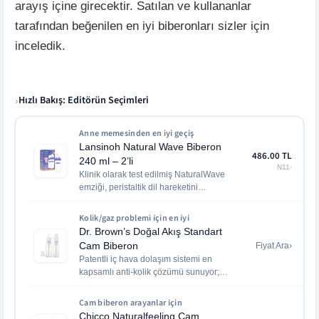
arayış içine girecektir. Satılan ve kullananlar
tarafından beğenilen en iyi biberonları sizler için
inceledik.
Hızlı Bakış: Editörün Seçimleri
›
Anne memesinden en iyi geçiş
Lansinoh Natural Wave Biberon
486.00
TL
240 ml – 2’li
N11
›
Klinik olarak test edilmiş NaturalWave
emziği, peristaltik dil hareketini
gerektiriyor ve meme şaşkınlığını
önlüyor.
Kolik/gaz problemi i̇çin en i̇yi
Dr. Brown’s Doğal Akış Standart
Cam Biberon
Fiyat Ara
›
Patentli iç hava dolaşım sistemi en
kapsamlı anti-kolik çözümü sunuyor;
9000+ kullanıcı verisiyle güvenilirlik
kanıtlanmış.
Cam biberon arayanlar i̇çin
Chicco Naturalfeeling Cam