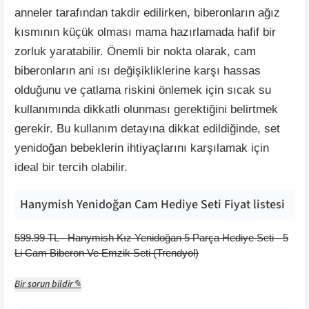
anneler tarafından takdir edilirken, biberonların ağız
kısmının küçük olması mama hazırlamada hafif bir
zorluk yaratabilir. Önemli bir nokta olarak, cam
biberonların ani ısı değişikliklerine karşı hassas
olduğunu ve çatlama riskini önlemek için sıcak su
kullanımında dikkatli olunması gerektiğini belirtmek
gerekir. Bu kullanım detayına dikkat edildiğinde, set
yenidoğan bebeklerin ihtiyaçlarını karşılamak için
ideal bir tercih olabilir.
Hanymish Yenidoğan Cam Hediye Seti
Fiyat listesi
599.99
TL -
Hanymish Kız Yenidoğan 5 Parça Hediye Seti - 5
Li Cam Biberon Ve Emzik Seti
(
Trendyol
)
Bir sorun bildir✎