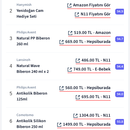
Amazon Fiyatını Gör
Hanymish
Yenidoğan Cam
2
94.9
N11 Fiyatını Gör
Hediye Seti
519.00 TL - Amazon
Philips Avent
Natural PP Biberon
3
94.7
669.00 TL - Hepsiburada
260 ml
486.00 TL - N11
Lansinoh
Natural Wave
4
94.4
749.00 TL - E-Bebek
Biberon 240 ml x 2
560.00 TL - Hepsiburada
Philips Avent
Antikolik Biberon
5
94.0
695.00 TL - N11
125ml
1304.00 TL - N11
Comotomo
Antikolik Silikon
6
93.8
1499.00 TL - Hepsiburada
Biberon 250 ml