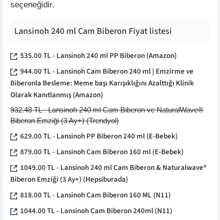
seçeneğidir.
Lansinoh 240 ml Cam Biberon
Fiyat listesi
535.00
TL -
Lansinoh 240 ml PP Biberon
(
Amazon
)
944.00
TL -
Lansinoh Cam Biberon 240 ml | Emzirme ve
Biberonla Besleme: Meme başı Karışıklığını Azalttığı Klinik
Olarak Kanıtlanmış
(
Amazon
)
932.48
TL -
Lansinoh 240 ml Cam Biberon ve NaturalWave®
Biberon Emziği (3 Ay+)
(
Trendyol
)
629.00
TL -
Lansinoh PP Biberon 240 ml
(
E-Bebek
)
879.00
TL -
Lansinoh Cam Biberon 160 ml
(
E-Bebek
)
1049.00
TL -
Lansinoh 240 ml Cam Biberon & Naturalwave®
Biberon Emziği (3 Ay+)
(Hepsiburada)
818.00
TL -
Lansinoh Cam Biberon 160 ML
(
N11
)
1044.00
TL -
Lansinoh Cam Biberon 240ml
(
N11
)