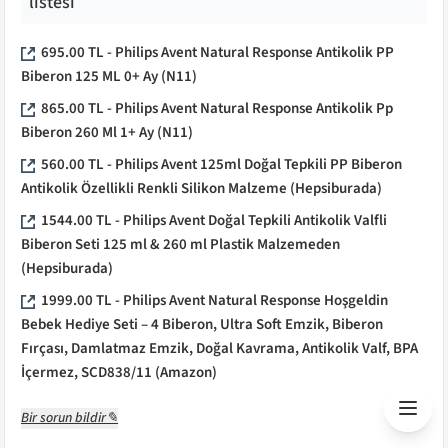
listesi
695.00
TL -
Philips Avent Natural Response Antikolik PP
Biberon 125 ML 0+ Ay
(
N11
)
865.00
TL -
Philips Avent Natural Response Antikolik Pp
Biberon 260 Ml 1+ Ay
(
N11
)
560.00
TL -
Philips Avent 125ml Doğal Tepkili PP Biberon
Antikolik Özellikli Renkli Silikon Malzeme
(Hepsiburada)
1544.00
TL -
Philips Avent Doğal Tepkili Antikolik Valfli
Biberon Seti 125 ml & 260 ml Plastik Malzemeden
(Hepsiburada)
1999.00
TL -
Philips Avent Natural Response Hoşgeldin
Bebek Hediye Seti – 4 Biberon, Ultra Soft Emzik, Biberon
Fırçası, Damlatmaz Emzik, Doğal Kavrama, Antikolik Valf, BPA
İçermez, SCD838/11
(
Amazon
)
Bir sorun bildir✎