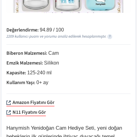
Değerlendirme:
94.89
/ 100
2209
kullanıcı puanı ve yorumu analiz edilerek hesaplanmıştır.
?
Biberon Malzemesi
:
Cam
Emzik Malzemesi
:
Silikon
Kapasite
:
125-240 ml
Kullanım Yaşı
:
0+ ay
Amazon Fiyatını Gör
N11 Fiyatını Gör
Hanymish Yenidoğan Cam Hediye Seti, yeni doğan
bebeklerin ilk günlerinde ihtiyaç duyacağı temel