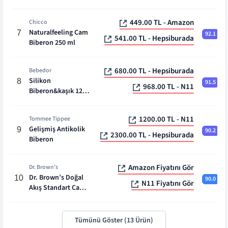
449.00 TL - Amazon
Chicco
Naturalfeeling Cam
7
92.1
541.00 TL - Hepsiburada
Biberon 250 ml
680.00 TL - Hepsiburada
Bebedor
Silikon
8
91.5
968.00 TL - N11
Biberon&kaşık 120
ml
1200.00 TL - N11
Tommee Tippee
Gelişmiş Antikolik
9
90.2
2300.00 TL - Hepsiburada
Biberon
Amazon Fiyatını Gör
Dr. Brown's
Dr. Brown’s Doğal
10
90.0
N11 Fiyatını Gör
Akış Standart Cam
Biberon
Tümünü Göster (
13
Ürün)