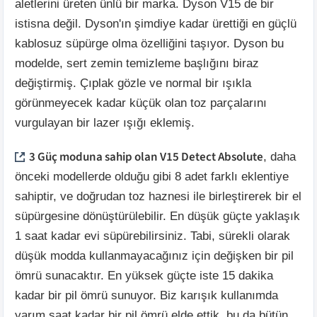
aletlerini üreten ünlü bir marka. Dyson V15 de bir
istisna değil. Dyson'ın şimdiye kadar ürettiği en güçlü
kablosuz süpürge olma özelliğini taşıyor. Dyson bu
modelde, sert zemin temizleme başlığını biraz
değiştirmiş. Çıplak gözle ve normal bir ışıkla
görünmeyecek kadar küçük olan toz parçalarını
vurgulayan bir lazer ışığı eklemiş.
3 Güç moduna sahip olan V15 Detect Absolute
, daha
önceki modellerde olduğu gibi 8 adet farklı eklentiye
sahiptir, ve doğrudan toz haznesi ile birleştirerek bir el
süpürgesine dönüştürülebilir. En düşük güçte yaklaşık
1 saat kadar evi süpürebilirsiniz. Tabi, sürekli olarak
düşük modda kullanmayacağınız için değişken bir pil
ömrü sunacaktır. En yüksek güçte iste 15 dakika
kadar bir pil ömrü sunuyor. Biz karışık kullanımda
yarım saat kadar bir pil ömrü elde ettik, bu da bütün