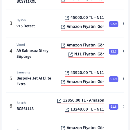
BCS711XXL
45000.00 TL - N11
Dyson
3
60 
92.9
v15 Detect
Amazon Fiyatını Gör
Amazon Fiyatını Gör
Viomi
A9 Kablosuz Dikey
4
60 
92.3
N11 Fiyatını Gör
Süpürge
43920.00 TL - N11
Samsung
Bespoke Jet AI Elite
5
60 
91.9
Amazon Fiyatını Gör
Extra
12850.00 TL - Amazon
Bosch
6
30 
91.8
BCS61113
13249.00 TL - N11
Amazon Fiyatını Gör