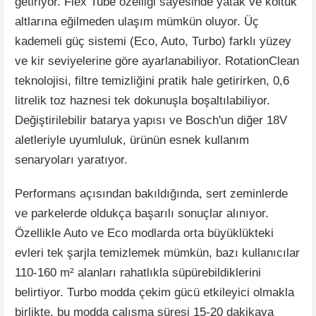
getiriyor. Flex Tube özelliği sayesinde yatak ve koltuk
altlarına eğilmeden ulaşım mümkün oluyor. Üç
kademeli güç sistemi (Eco, Auto, Turbo) farklı yüzey
ve kir seviyelerine göre ayarlanabiliyor. RotationClean
teknolojisi, filtre temizliğini pratik hale getirirken, 0,6
litrelik toz haznesi tek dokunuşla boşaltılabiliyor.
Değiştirilebilir batarya yapısı ve Bosch'un diğer 18V
aletleriyle uyumluluk, ürünün esnek kullanım
senaryoları yaratıyor.
Performans açısından bakıldığında, sert zeminlerde
ve parkelerde oldukça başarılı sonuçlar alınıyor.
Özellikle Auto ve Eco modlarda orta büyüklükteki
evleri tek şarjla temizlemek mümkün, bazı kullanıcılar
110-160 m² alanları rahatlıkla süpürebildiklerini
belirtiyor. Turbo modda çekim gücü etkileyici olmakla
birlikte, bu modda çalışma süresi 15-20 dakikaya