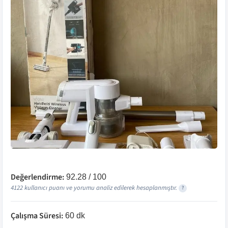
Değerlendirme:
92.28
/ 100
4122
kullanıcı puanı ve yorumu analiz edilerek hesaplanmıştır.
?
Çalışma Süresi
:
60 dk