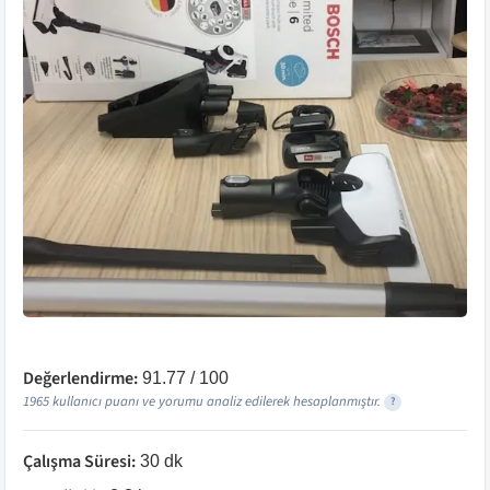
Değerlendirme:
91.77
/ 100
1965
kullanıcı puanı ve yorumu analiz edilerek hesaplanmıştır.
?
Çalışma Süresi
:
30 dk