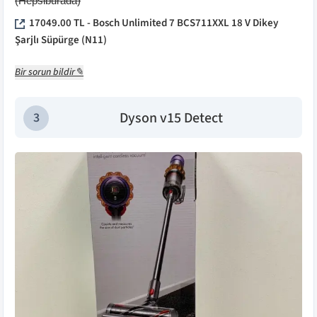
(
Hepsiburada
)
17049.00
TL -
Bosch Unlimited 7 BCS711XXL 18 V Dikey
Şarjlı Süpürge
(
N11
)
Bir sorun bildir✎
Dyson v15 Detect
3