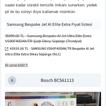
saate kadar sürekli temizlik imkanı sunarken, yedek
pil ile bu süreyi ikiye katlamak mümkün.
Samsung Bespoke Jet AI Elite Extra
Fiyat listesi
35999.00
TL -
Samsung Bespoke AI Jet Ultra Elite Extra
VS90F40DAK/TR Şarjlı Dikey Süpürge
(
Trendyol
)
43920.00
TL -
SAMSUNG VS90F40DAK/TR Bespoke AI Jet
Ultra Elite Extra Dikey Süpürge
(
N11
)
Bir sorun bildir✎
Bosch BCS61113
6