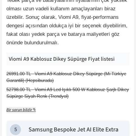
Yedek parça ve bataryalarının fiyatlarının çok yüksek
olması uzun vadeli kullanım amaçlayanları biraz
üzebilir. Sonuç olarak, Viomi A9, fiyat-performans
dengesi açısından oldukça iyi bir seçenek diyebilirim,
fakat olası yedek parça ve batarya maliyetleri göz
önünde bulundurulmalı.
Viomi A9 Kablosuz Dikey Süpürge
Fiyat listesi
26991.00
TL -
Viomi A9 Kablosuz Dikey Süpürge (Mi Türkiye
Garantili)
(
Hepsiburada
)
52798.00
TL -
Viomi A9 Led Işıklı 500 W Kablosuz Şarjlı Dikey
Süpürge Siyah Renk
(
Trendyol
)
Bir sorun bildir✎
Samsung Bespoke Jet AI Elite Extra
5