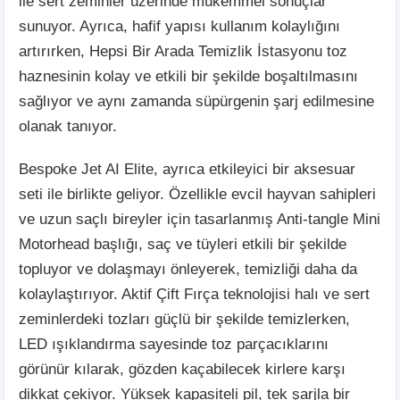
ile sert zeminler üzerinde mükemmel sonuçlar
sunuyor. Ayrıca, hafif yapısı kullanım kolaylığını
artırırken, Hepsi Bir Arada Temizlik İstasyonu toz
haznesinin kolay ve etkili bir şekilde boşaltılmasını
sağlıyor ve aynı zamanda süpürgenin şarj edilmesine
olanak tanıyor.
Bespoke Jet AI Elite, ayrıca etkileyici bir aksesuar
seti ile birlikte geliyor. Özellikle evcil hayvan sahipleri
ve uzun saçlı bireyler için tasarlanmış Anti-tangle Mini
Motorhead başlığı, saç ve tüyleri etkili bir şekilde
topluyor ve dolaşmayı önleyerek, temizliği daha da
kolaylaştırıyor. Aktif Çift Fırça teknolojisi halı ve sert
zeminlerdeki tozları güçlü bir şekilde temizlerken,
LED ışıklandırma sayesinde toz parçacıklarını
görünür kılarak, gözden kaçabilecek kirlere karşı
dikkat çekiyor. Yüksek kapasiteli pil, tek şarjla bir