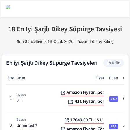
18 En İyi Şarjlı Dikey Süpürge Tavsiyesi
Son Güncelleme:
Yazar:
18 Ocak 2026
Tümay
Kılınç
En iyi
Şarjlı Dikey Süpürge Tavsiyeleri
18
Ürün
Sıra
Ürün
Fiyat
Puan
Çal
En iyi
Şarjlı Dikey Süpürge Tavsiyeleri
-
18
ürün karşılaştırm
Amazon Fiyatını Gör
Dyson
1
60 
94.0
V11
N11 Fiyatını Gör
17049.00 TL - N11
Bosch
Unlimited 7
2
40 
93.1
Amazon Fiyatını Gör