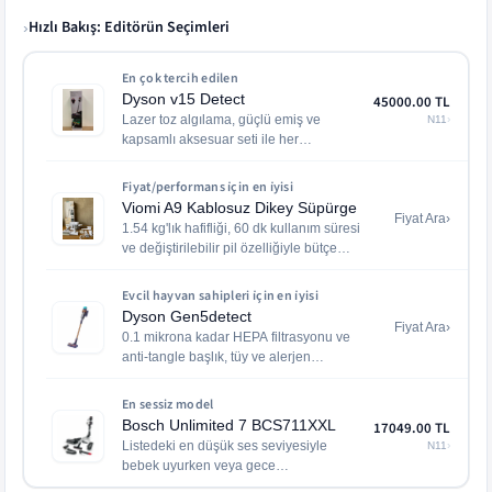
Hızlı Bakış: Editörün Seçimleri
›
En çok tercih edilen
Dyson v15 Detect
45000.00
TL
Lazer toz algılama, güçlü emiş ve
N11
›
kapsamlı aksesuar seti ile her
yüzeyde tutarlı sonuç veriyor.
Fiyat/performans i̇çin en i̇yisi
Viomi A9 Kablosuz Dikey Süpürge
Fiyat Ara
›
1.54 kg'lık hafifliği, 60 dk kullanım süresi
ve değiştirilebilir pil özelliğiyle bütçe
dostu segmentte öne çıkıyor.
Evcil hayvan sahipleri i̇çin en i̇yisi
Dyson Gen5detect
Fiyat Ara
›
0.1 mikrona kadar HEPA filtrasyonu ve
anti-tangle başlık, tüy ve alerjen
temizliğinde üstün performans sunuyor.
En sessiz model
Bosch Unlimited 7 BCS711XXL
17049.00
TL
Listedeki en düşük ses seviyesiyle
N11
›
bebek uyurken veya gece
temizliğinde komşu rahatsız etmeden