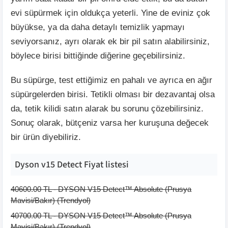
evi süpürmek için oldukça yeterli. Yine de eviniz çok
büyükse, ya da daha detaylı temizlik yapmayı
seviyorsanız, ayrı olarak ek bir pil satın alabilirsiniz,
böylece birisi bittiğinde diğerine geçebilirsiniz.
Bu süpürge, test ettiğimiz en pahalı ve ayrıca en ağır
süpürgelerden birisi. Tetikli olması bir dezavantaj olsa
da, tetik kilidi satın alarak bu sorunu çözebilirsiniz.
Sonuç olarak, bütçeniz varsa her kuruşuna değecek
bir ürün diyebiliriz.
Dyson v15 Detect
Fiyat listesi
40600.00
TL -
DYSON V15 Detect™ Absolute (Prusya
Mavisi/Bakır)
(
Trendyol
)
40700.00
TL -
DYSON V15 Detect™ Absolute (Prusya
Mavisi/Bakır)
(
Trendyol
)