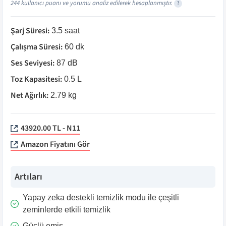
244
kullanıcı puanı ve yorumu analiz edilerek hesaplanmıştır.
?
Şarj Süresi
:
3.5 saat
Çalışma Süresi
:
60 dk
Ses Seviyesi
:
87 dB
Toz Kapasitesi
:
0.5 L
Net Ağırlık
:
2.79 kg
43920.00 TL - N11
Amazon Fiyatını Gör
Artıları
Yapay zeka destekli temizlik modu ile çeşitli
zeminlerde etkili temizlik
Güçlü emiş