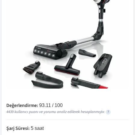
Değerlendirme:
93.11
/ 100
4439
kullanıcı puanı ve yorumu analiz edilerek hesaplanmıştır.
?
Şarj Süresi
:
5 saat