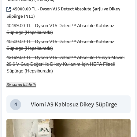
45000.00
TL -
Dyson V15 Detect Absolute Şarjlı ve Dikey
Süpürge
(
N11
)
40499.00
TL -
Dyson V15 Detect™ Absolute Kablosuz
Süpürge
(
Hepsiburada
)
40500.00
TL -
Dyson V15 Detect™ Absolute Kablosuz
Süpürge
(
Hepsiburada
)
43199.00
TL -
Dyson V15 Detect™ Absolute Prusya Mavisi
29.6 V Güç Değeri ile Dikey Kullanım İçin HEPA Filtreli
Süpürge
(
Hepsiburada
)
Bir sorun bildir✎
Viomi A9 Kablosuz Dikey Süpürge
4