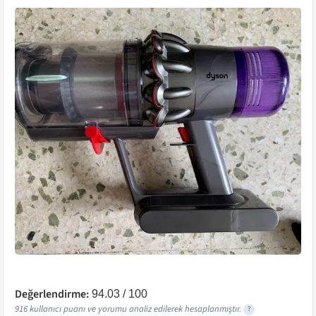
Değerlendirme:
94.03
/ 100
916
kullanıcı puanı ve yorumu analiz edilerek hesaplanmıştır.
?