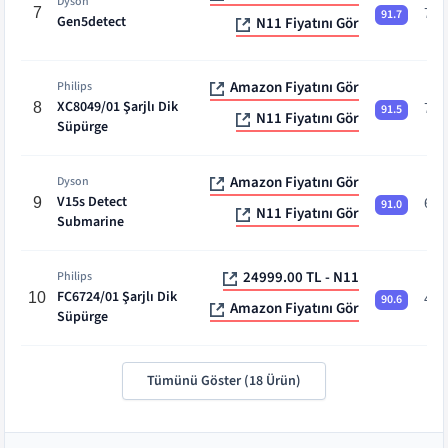
Dyson
7
70 
91.7
Gen5detect
N11 Fiyatını Gör
Amazon Fiyatını Gör
Philips
XC8049/01 Şarjlı Dik
8
70 
91.5
N11 Fiyatını Gör
Süpürge
Amazon Fiyatını Gör
Dyson
V15s Detect
9
60 
91.0
N11 Fiyatını Gör
Submarine
24999.00 TL - N11
Philips
FC6724/01 Şarjlı Dik
10
40 
90.6
Amazon Fiyatını Gör
Süpürge
Tümünü Göster (
18
Ürün)