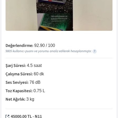
Değerlendirme:
92.90
/ 100
9805
kullanıcı puanı ve yorumu analiz edilerek hesaplanmıştır.
?
Şarj Süresi
:
4.5 saat
Çalışma Süresi
:
60 dk
Ses Seviyesi
:
76 dB
Toz Kapasitesi
:
0.75 L
Net Ağırlık
:
3 kg
45000.00 TL - N11