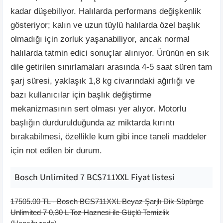
kadar düşebiliyor. Halılarda performans değişkenlik
gösteriyor; kalın ve uzun tüylü halılarda özel başlık
olmadığı için zorluk yaşanabiliyor, ancak normal
halılarda tatmin edici sonuçlar alınıyor. Ürünün en sık
dile getirilen sınırlamaları arasında 4-5 saat süren tam
şarj süresi, yaklaşık 1,8 kg civarındaki ağırlığı ve
bazı kullanıcılar için başlık değiştirme
mekanizmasının sert olması yer alıyor. Motorlu
başlığın durdurulduğunda az miktarda kırıntı
bırakabilmesi, özellikle kum gibi ince taneli maddeler
için not edilen bir durum.
Bosch Unlimited 7 BCS711XXL
Fiyat listesi
17505.00
TL -
Bosch BCS711XXL Beyaz Şarjlı Dik Süpürge
Unlimited 7 0,30 L Toz Haznesi ile Güçlü Temizlik