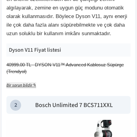
algılayarak, zemine en uygun güç modunu otomatik
olarak kullanmasıdır. Böylece Dyson V11, aynı enerji
ile çok daha fazla alanı süpürebilmekte ve çok daha
uzun soluklu bir kullanım imkânı sunmaktadır.
Dyson V11
Fiyat listesi
40999.00
TL -
DYSON V11™ Advanced Kablosuz Süpürge
(
Trendyol
)
Bir sorun bildir✎
Bosch Unlimited 7 BCS711XXL
2