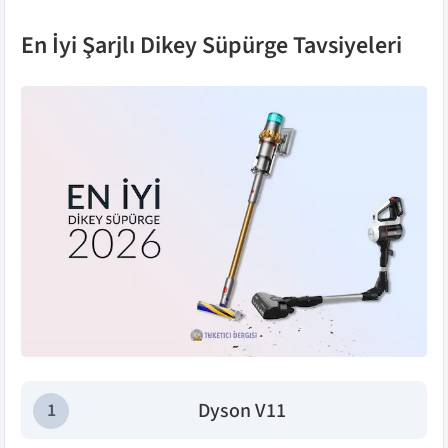
kullanılabilen en sessiz model; 30 dk
çalışma süresi kısa kalsa da yedek pil
En İyi Şarjlı Dikey Süpürge Tavsiyeleri
desteğiyle bu dezavantaj aşılabiliyor.
Dyson V11
1