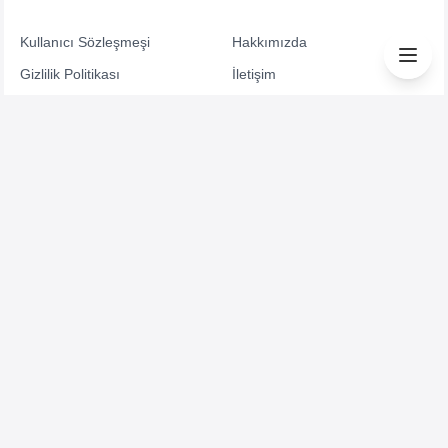
Kullanıcı Sözleşmeşi
Hakkımızda
Gizlilik Politikası
İletişim
Sıkça Sorulanlar
Yaz Kazan
Üye ol
Duyurular
Çerez Politikası
©
2026
Tüketici Dergisi
Anne ve Bebek
Bebek Arabası Tavsiyeleri