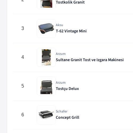
Tostkolik Granit
Aksu
3
T-62 Vintage Mini
Arzum
4
Sultane Granit Tost ve Izgara Makinesi
Arzum
5
Tostçu Delux
Schafer
6
Concept Grill