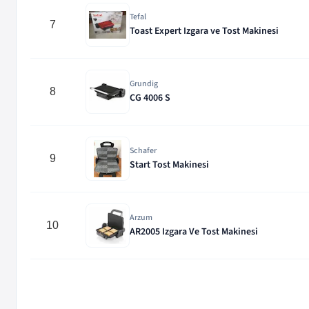
Tefal
7
Toast Expert Izgara ve Tost Makinesi
Grundig
8
CG 4006 S
Schafer
9
Start Tost Makinesi
Arzum
10
AR2005 Izgara Ve Tost Makinesi