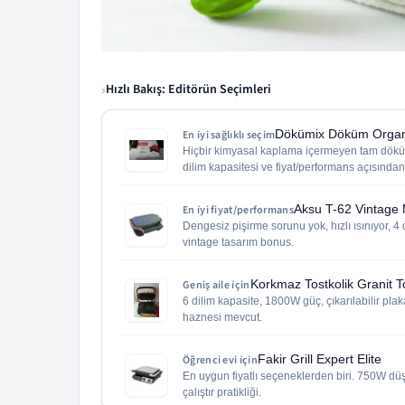
Hızlı Bakış: Editörün Seçimleri
›
Dökümix Döküm Organi
En i̇yi sağlıklı seçim
Hiçbir kimyasal kaplama içermeyen tam dökü
dilim kapasitesi ve fiyat/performans açısından
Aksu T-62 Vintage 
En i̇yi fiyat/performans
Dengesiz pişirme sorunu yok, hızlı ısınıyor, 4
vintage tasarım bonus.
Korkmaz Tostkolik Granit T
Geniş aile i̇çin
6 dilim kapasite, 1800W güç, çıkarılabilir plak
haznesi mevcut.
Fakir Grill Expert Elite
Öğrenci evi i̇çin
En uygun fiyatlı seçeneklerden biri. 750W düşük
çalıştır pratikliği.