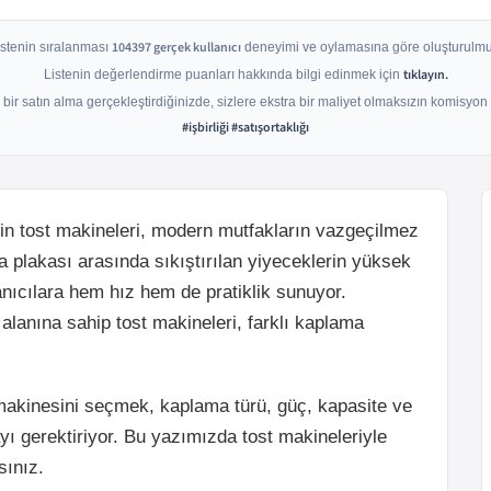
104397
gerçek kullanıcı
istenin sıralanması
deneyimi ve oylamasına göre oluşturulmu
tıklayın.
Listenin değerlendirme puanları hakkında bilgi edinmek için
bir satın alma gerçekleştirdiğinizde, sizlere ekstra bir maliyet olmaksızın komisyon
#işbirliği #satışortaklığı
 için tost makineleri, modern mutfakların vazgeçilmez
ıtma plakası arasında sıkıştırılan yiyeceklerin yüksek
lanıcılara hem hız hem de pratiklik sunuyor.
lanına sahip tost makineleri, farklı kaplama
makinesini seçmek, kaplama türü, güç, kapasite ve
ayı gerektiriyor. Bu yazımızda tost makineleriyle
sınız.