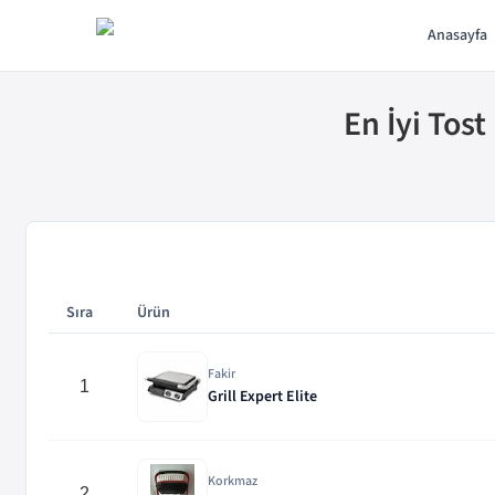
Anasayfa
En İyi Tost
Sıra
Ürün
En iyi
Tost Makinesi Tavsiyeleri
-
19
ürün karşılaştırması
Fakir
1
Grill Expert Elite
Korkmaz
2