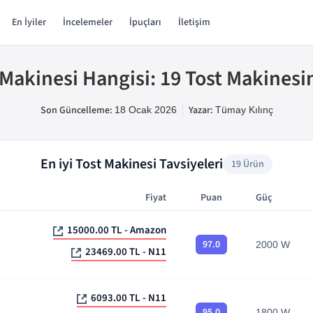
En İyiler
İncelemeler
İpuçları
İletişim
 Makinesi Hangisi: 19 Tost Makinesi
Son Güncelleme:
Yazar:
18 Ocak 2026
Tümay
Kılınç
En iyi
Tost Makinesi Tavsiyeleri
19
Ürün
Fiyat
Puan
Güç
15000.00 TL - Amazon
97.0
2000 W
23469.00 TL - N11
6093.00 TL - N11
95.0
1800 W