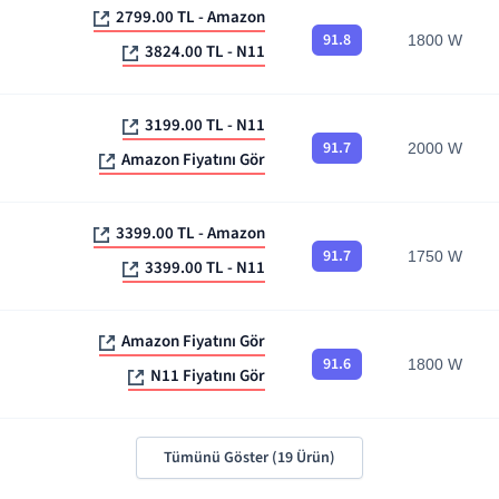
2799.00 TL - Amazon
91.8
1800 W
3824.00 TL - N11
3199.00 TL - N11
91.7
2000 W
Amazon Fiyatını Gör
3399.00 TL - Amazon
91.7
1750 W
3399.00 TL - N11
Amazon Fiyatını Gör
91.6
1800 W
N11 Fiyatını Gör
Tümünü Göster (
19
Ürün)