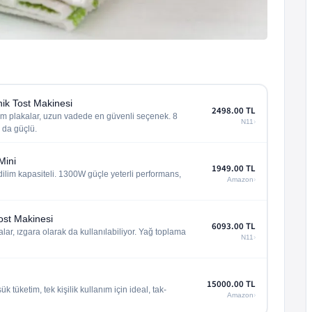
k Tost Makinesi
2498.00
TL
m plakalar, uzun vadede en güvenli seçenek. 8
N11
›
 da güçlü.
Mini
1949.00
TL
 dilim kapasiteli. 1300W güçle yeterli performans,
Amazon
›
ost Makinesi
6093.00
TL
alar, ızgara olarak da kullanılabiliyor. Yağ toplama
N11
›
15000.00
TL
 tüketim, tek kişilik kullanım için ideal, tak-
Amazon
›