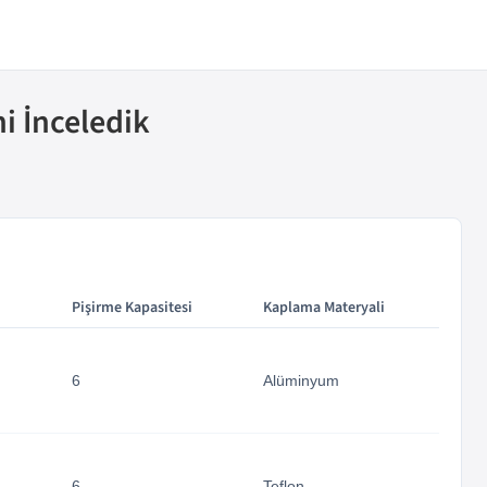
ni İnceledik
Pişirme Kapasitesi
Kaplama Materyali
6
Alüminyum
6
Teflon